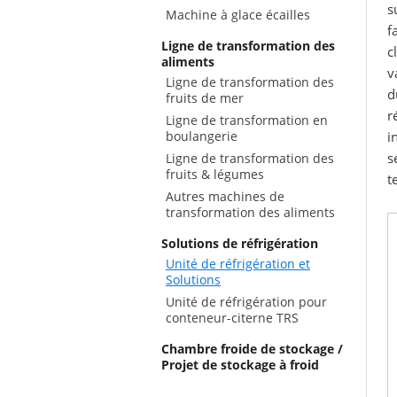
s
Machine à glace écailles
f
Ligne de transformation des
c
aliments
v
Ligne de transformation des
d
fruits de mer
r
Ligne de transformation en
boulangerie
i
s
Ligne de transformation des
fruits & légumes
t
Autres machines de
transformation des aliments
Solutions de réfrigération
Unité de réfrigération et
Solutions
Unité de réfrigération pour
conteneur-citerne TRS
Chambre froide de stockage /
Projet de stockage à froid