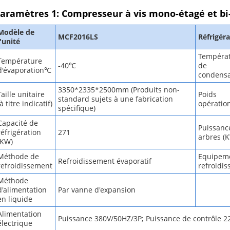
aramètres 1: Compresseur à vis mono-étagé et 
Modèle de
MCF2016LS
Réfrigér
l'unité
Tempéra
Température
-40℃
de
d'évaporation℃
condensa
3350*2335*2500mm (Produits non-
Taille unitaire
Poids
standard sujets à une fabrication
(à titre indicatif)
opératio
spécifique)
Capacité de
Puissanc
réfrigération
271
arbres (
(KW)
Méthode de
Equipem
Refroidissement évaporatif
refroidissement
refroidi
Méthode
d'alimentation
Par vanne d'expansion
en liquide
Alimentation
Puissance 380V/50HZ/3P; Puissance de contrôle 
électrique