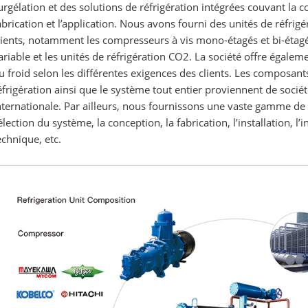
urgélation et des solutions de réfrigération intégrées couvant la 
abrication et l’application. Nous avons fourni des unités de réfri
lients, notamment les compresseurs à vis mono-étagés et bi-étagé
ariable et les unités de réfrigération CO2. La société offre égalem
u froid selon les différentes exigences des clients. Les composant
éfrigération ainsi que le système tout entier proviennent de soci
nternationale. Par ailleurs, nous fournissons une vaste gamme de 
élection du système, la conception, la fabrication, l’installation, l
echnique, etc.