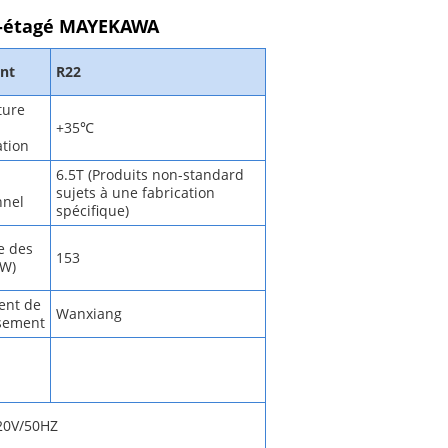
bi-étagé MAYEKAWA
ant
R22
ture
+35℃
tion
6.5T (Produits non-standard
sujets à une fabrication
nnel
spécifique)
e des
153
KW)
ent de
Wanxiang
ssement
220V/50HZ