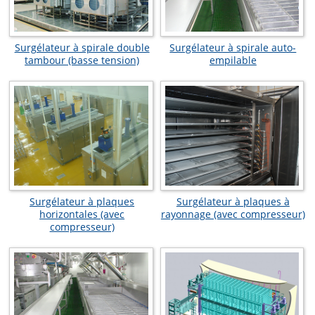
Surgélateur à spirale double
Surgélateur à spirale auto-
tambour (basse tension)
empilable
Surgélateur à plaques
Surgélateur à plaques à
horizontales (avec
rayonnage (avec compresseur)
compresseur)