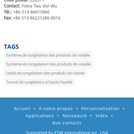
Contact:
Fiona Tao, Vivi Wu
Tél.:
+86-513-86615866
Fax:
+86-513-86221280-8016
TAGS
Système de surgélation des produits de volaille
Système de congélation des produits de volaille
Unité de congélation des produits de viande
Tunnel de surgélation à l’azote liquide
Accueil
A notre propos
Personnalisation
Applications
Nouveauté
Vidéo
Nos contacts
Supported by ETW International Inc. USA